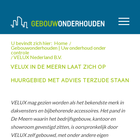
U bevindt zich hier:
Home
/
Gebouwonderhouden | Uw onderhoud onder
controle
/
VELUX Nederland B.V.
VELUX IN DE MEERN LAAT ZICH OP
HUURGEBIED MET ADVIES TERZIJDE STAAN
VELUX mag gezien worden als het bekendste merk in
dakvensters en bijbehorende accessoires. Het pand in
De Meern waarin het bedrijfsgebouw, kantoor en
showroom gevestigd zitten, is oorspronkelijk door
VELUX zelf gebouwd, met onder andere eigen