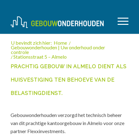
U bevindt zich hier:
Home
/
Gebouwonderhouden | Uw onderhoud onder
controle
/
Stationsstraat 5 – Almelo
PRACHTIG GEBOUW IN ALMELO DIENT ALS
HUISVESTIGING TEN BEHOEVE VAN DE
BELASTINGDIENST.
Gebouwonderhouden verzorgd het technisch beheer
van dit prachtige kantoorgebouw in Almelo voor onze
partner Flexxinvestments.