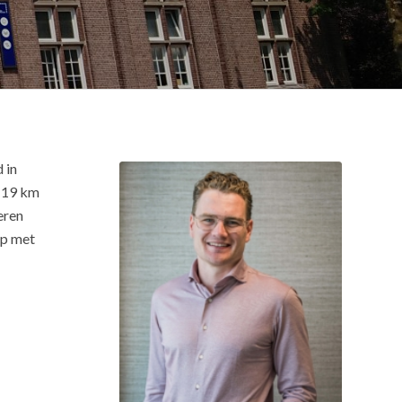
 in
n 19 km
eren
ap met