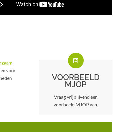
rzaam
ren voor
VOORBEELD
mheden
MJOP
Vraag vrijblijvend een
voorbeeld MJOP aan.