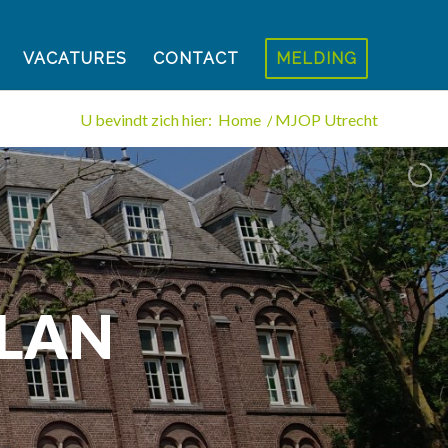
VACATURES
CONTACT
MELDING
U bevindt zich hier:
Home
/
MJOP Utrecht
LAN