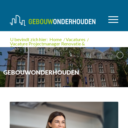
U bevindt zich hier:
Home
/
Vacatures
/
Vacature Projectmanager Renovatie &
Transformatie
GEBOUWONDERHOUDEN